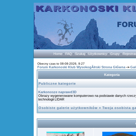
Home
-
FAQ
-
Szukaj
-
Użytkownicy
-
Grupy
-
Rejestra
Obecny czas to 08-08-2026, 9:27
Forum Karkonoski Klub WysokogĂłrski Strona Główna
->
Gal
Kategoria
Publiczne kategorie
Karkonosze naprawd3D
Obrazy wygenerowane komputerowo na podstawie danych rzecz
technologii LIDAR
Osobiste galerie użytkowników
»
Twoja osobista ga