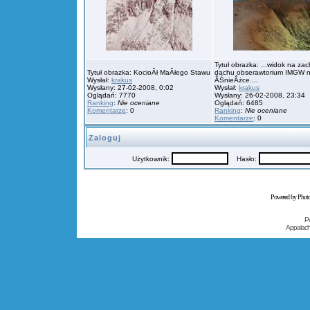
Tytuł obrazka: ...widok na zac
Tytuł obrazka: KocioÂł MaÂłego Stawu
dachu obserawtorium IMGW 
Wysłał:
krakus
ÂŚnieÂżce....
Wysłany: 27-02-2008, 0:02
Wysłał:
krakus
Oglądań: 7770
Wysłany: 26-02-2008, 23:34
Ranking
:
Nie oceniane
Oglądań: 6485
Komentarze
: 0
Ranking
:
Nie oceniane
Komentarze
: 0
Zaloguj
Użytkownik:
Hasło:
Powered by Phot
P
Appalac