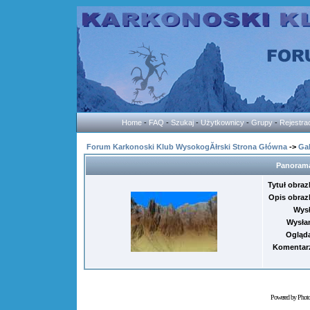
Home
-
FAQ
-
Szukaj
-
Użytkownicy
-
Grupy
-
Rejestra
Forum Karkonoski Klub WysokogĂłrski Strona Główna
->
Gal
Panorama
Tytuł obraz
Opis obraz
Wysł
Wysła
Ogląd
Komentar
Powered by Phot