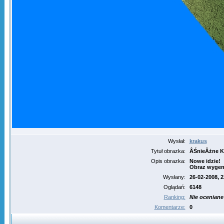
Wysłał:
krakus
Tytuł obrazka:
ÂŚnieÂżne K
Opis obrazka:
Nowe idzie!
Obraz wygen
Wysłany:
26-02-2008, 2
Oglądań:
6148
Ranking:
Nie oceniane
Komentarze:
0