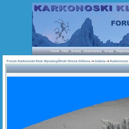
Home
-
FAQ
-
Szukaj
-
Użytkownicy
-
Grupy
-
Rejestra
Forum Karkonoski Klub WysokogĂłrski Strona Główna
->
Galeria
->
Karkonosze