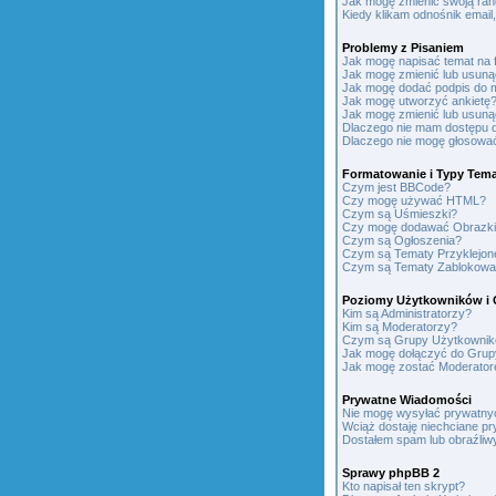
Jak mogę zmienić swoją ra
Kiedy klikam odnośnik emai
Problemy z Pisaniem
Jak mogę napisać temat na 
Jak mogę zmienić lub usuną
Jak mogę dodać podpis do 
Jak mogę utworzyć ankietę
Jak mogę zmienić lub usuną
Dlaczego nie mam dostępu 
Dlaczego nie mogę głosowa
Formatowanie i Typy Tem
Czym jest BBCode?
Czy mogę używać HTML?
Czym są Uśmieszki?
Czy mogę dodawać Obrazk
Czym są Ogłoszenia?
Czym są Tematy Przyklejon
Czym są Tematy Zablokow
Poziomy Użytkowników i 
Kim są Administratorzy?
Kim są Moderatorzy?
Czym są Grupy Użytkowni
Jak mogę dołączyć do Grup
Jak mogę zostać Moderato
Prywatne Wiadomości
Nie mogę wysyłać prywatny
Wciąż dostaję niechciane p
Dostałem spam lub obraźliwy
Sprawy phpBB 2
Kto napisał ten skrypt?