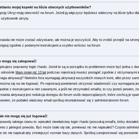
tlaniu mojej ksywki na liście obecnych użytkowników?
opcję
Ukryj moją obecność na forum
. Jeżeli ją
włączysz
będziesz widoczny na liście tylko dla
o użytkownik ukryty.
prawda nie może zostać odzyskane, ale można je wyczyścić. Aby to zrobić przejdź na stronę l
ostępuj zgodnie z podanymi instrukcjami a szybko wrócisz na forum
ie mogę się zalogować!
sujesz poprawny login i hasło. Jeżeli te są w porządku to problemem może być jedna z dw
ś odnośnik
Mam mniej niż 13 lat
podczas rejestracji musisz postąpić zgodnie z otrzymanymi in
maga aktywacji? Niektóre fora wymagają aktywacji wszystkich nowych kont, albo przez sam
 można się na nie logować. Po rejestracji powinieneś otrzymać wiadomość czy wymagana jes
odnie z instrukcjami w nim zawartymi, a jeśli nie otrzymałeś email'a, to czy jesteś pewien, 
ania aktywacji jest redukcja dostępu do forum osób nieporządanych, które zechcą je sp
 pewien, że podałeś właściwy email spróbuj skontaktować się z administratorem forum.
ale nie mogę się już logować!
wody takiego stanu to: wpisałeś niewłaściwy login i hasło (poszukaj email'a, który dostałeś p
onto z jakiegoś powodu. Być może stało się tak, ponieważ nic nie napisałeś? Często adminis
e nic nie napisali aby zmniejszyć rozmiar bazy danych. Spróbuj zarejestrować się ponownie