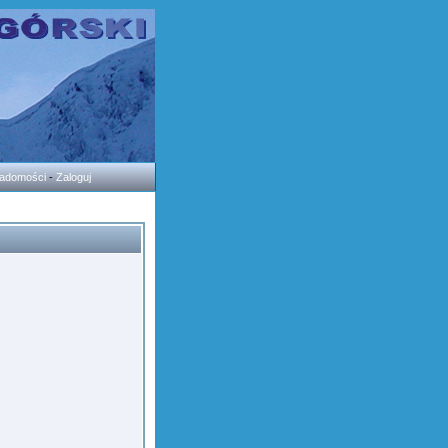
wiadomości
-
Zaloguj