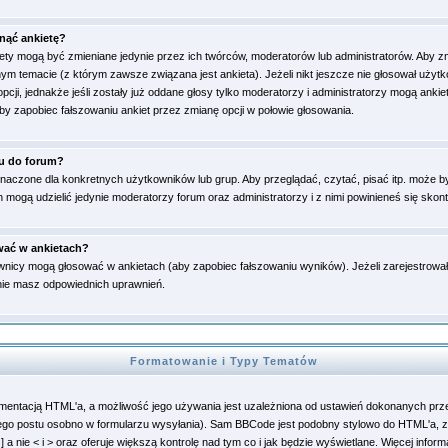
nąć ankietę?
iety mogą być zmieniane jedynie przez ich twórców, moderatorów lub administratorów. Aby z
ym temacie (z którym zawsze związana jest ankieta). Jeżeli nikt jeszcze nie głosował uży
opcji, jednakże jeśli zostały już oddane głosy tylko moderatorzy i administratorzy mogą ankie
by zapobiec fałszowaniu ankiet przez zmianę opcji w połowie głosowania.
u do forum?
naczone dla konkretnych użytkowników lub grup. Aby przeglądać, czytać, pisać itp. może b
h mogą udzielić jedynie moderatorzy forum oraz administratorzy i z nimi powinieneś się skon
wać w ankietach?
wnicy mogą głosować w ankietach (aby zapobiec fałszowaniu wyników). Jeżeli zarejestrował
ie masz odpowiednich uprawnień.
Formatowanie i Typy Tematów
ementacją HTML'a, a możliwość jego używania jest uzależniona od ustawień dokonanych prz
ego postu osobno w formularzu wysyłania). Sam BBCode jest podobny stylowo do HTML'a, z
 a nie < i > oraz oferuje większą kontrolę nad tym co i jak będzie wyświetlane. Więcej infor