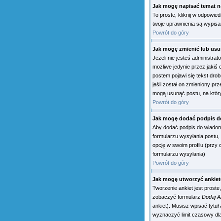
Jak mogę napisać temat 
To proste, kliknij w odpowie
twoje uprawnienia są wypisan
Powrót do góry
Jak mogę zmienić lub usu
Jeżeli nie jesteś administr
możliwe jedynie przez jakiś 
postem pojawi się tekst drobn
jeśli został on zmieniony pr
mogą usunąć postu, na który
Powrót do góry
Jak mogę dodać podpis d
Aby dodać podpis do wiadom
formularzu wysyłania postu
opcję w swoim profilu (prz
formularzu wysyłania)
Powrót do góry
Jak mogę utworzyć ankie
Tworzenie ankiet jest proste
zobaczyć formularz
Dodaj A
ankiet). Musisz wpisać tytu
wyznaczyć limit czasowy dla 