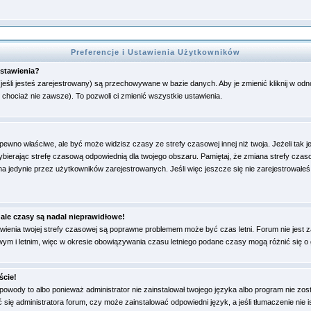
Preferencje i Ustawienia Użytkowników
stawienia?
(jeśli jesteś zarejestrowany) są przechowywane w bazie danych. Aby je zmienić kliknij w od
, chociaż nie zawsze). To pozwoli ci zmienić wszystkie ustawienia.
wno właściwe, ale być może widzisz czasy ze strefy czasowej innej niż twoja. Jeżeli tak je
wybierając strefę czasową odpowiednią dla twojego obszaru. Pamiętaj, że zmiana strefy czas
 jedynie przez użytkowników zarejestrowanych. Jeśli więc jeszcze się nie zarejestrowałeś,
ale czasy są nadal nieprawidłowe!
tawienia twojej strefy czasowej są poprawne problemem może być czas letni. Forum nie jest 
m i letnim, więc w okresie obowiązywania czasu letniego podane czasy mogą różnić się o
ście!
owody to albo ponieważ administrator nie zainstalował twojego języka albo program nie zos
ć się administratora forum, czy może zainstalować odpowiedni język, a jeśli tłumaczenie nie 