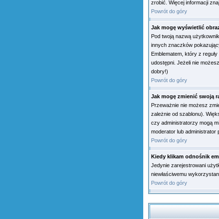
zrobić. Więcej informacji zn
Powrót do góry
Jak mogę wyświetlić obr
Pod twoją nazwą użytkownik
innych znaczków pokazujący
Emblematem, który z reguły 
udostępni. Jeżeli nie możesz
dobry!)
Powrót do góry
Jak mogę zmienić swoją 
Przeważnie nie możesz zmien
zależnie od szablonu). Więk
czy administratorzy mogą mi
moderator lub administrator 
Powrót do góry
Kiedy klikam odnośnik em
Jedynie zarejestrowani użyt
niewłaściwemu wykorzystan
Powrót do góry