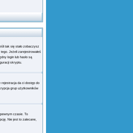
śli tak się stało zobaczysz
ego. Jeżeli zarejestrowałeś
ędny login lub hasło są
guracji skryptu.
rejestracja da ci dostęp do
skrypcja grup użytkowników
 pewnym czasie. To
ę. Nie jest to zalecane,