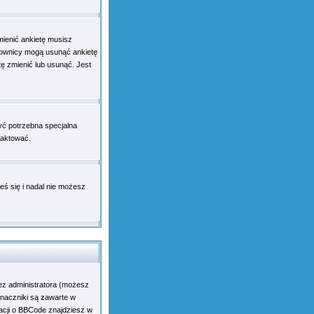
mienić ankietę musisz
tkownicy mogą usunąć ankietę
tę zmienić lub usunąć. Jest
yć potrzebna specjalna
taktować.
eś się i nadal nie możesz
ez administratora (możesz
naczniki są zawarte w
macji o BBCode znajdziesz w