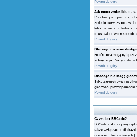
Powrót do góry
Jak mogę zmienić lub usu
Podobnie jak z postami, ank
zmienić pierwszy post w dan
lub zmieniać którąkolwiek z 
to ustawione w ten sposób a
Powrót do góry
Dlaczego nie mam dostęp
Nietóre fora mogą być przez
autoryzacja. Dostępu do nic
Powrót do góry
Dlaczego nie mogę głoso
Tylko zarejestrowani użytko
głosować, prawdopodobnie n
Powrót do góry
Czym jest BBCode?
BBCode jest specjalną impl
także wyłączać go dla każd
nawiasach kwadratowych [ i ]