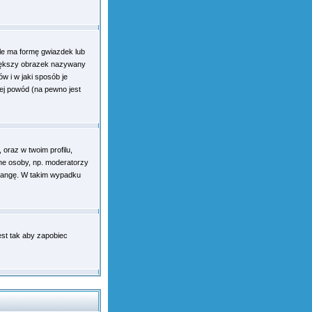
le ma formę gwiazdek lub
większy obrazek nazywany
w i w jaki sposób je
jej powód (na pewno jest
oraz w twoim profilu,
tne osoby, np. moderatorzy
 rangę. W takim wypadku
st tak aby zapobiec