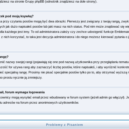
ajdziesz na stronie Grupy phpBB (odnośnik znajdziesz na dole strony).
azek pod moją ksywką?
a przy czytaniu postów mogą być dwa obrazki. Pierwszy jest związany z twoją rangą, zwyk
ch jak dużo napisałeś postów lub jaki masz na nich status. Pod nim może znajdować się 
dla każdego jest inny. To od administratora zależy czy zechce udostępnić funkcje Emblemató
 z nich korzystać, to taka jest decyzja administratora i do niego możesz kierować pytania o 
rangę?
ić nazwy swojej rangi (pojawiają się one pod nazwą użytkownika przy przeglądaniu tematu, 
szość for używa rang aby zaznaczyć liczbę postów, które napisałeś, i aby wyróżnić konkre
eć specjalną rangę. Prosimy nie pisać specjalnie postów tylko po to, aby otrzymać wyższą
po prostu ręcznie ją zmniejszy.
ail, forum wymaga logowania
kownicy mogą wysyłać email przez wbudowany w forum system (jeżeli admin go włączył). Je
iu adresów na forum przez anonimowych użytkowników.
Problemy z Pisaniem