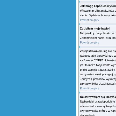
Jak mogę zapobiec wyświe
W swoim profilu znajdziesz 
siebie. Będziesz liczony jak
Powrót do góry
Zgubiłem moje hasło!
Nie panikuj! Twoje hasło co 
Zapomniałem hasła
, oraz p
Powrót do góry
Zarejestrowałem się ale n
Na początek sprawdź czy wpi
są funkcje COPPA i kliknąłe
jest to może twoje konto wy
przez administratora, zanim
otrzymałeś email postępuj zg
Jednym z powodów wykorzyst
użytkowników. Jeżeli jesteś
Powrót do góry
Rejestrowałem się kiedyś 
Najbardziej prawdopodobne po
administrator usunął twoje k
użytkowników, którzy w ogól
dyskusjach.