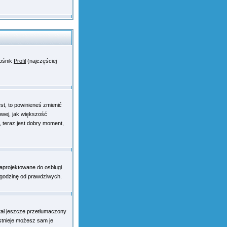
nośnik
Profil
(najczęściej
st, to powinieneś zmienić
owej, jak większość
 teraz jest dobry moment,
zaprojektowane do osbługi
 godzinę od prawdziwych.
tał jeszcze przetłumaczony
istnieje możesz sam je