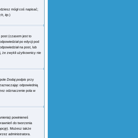
będziesz mógł coś napisać;
, itp.
)
 post (czasem jest to
odpowiedział po edycji pod
odpowiedział na post, lub
j, że zwykli użytkownicy nie
 pole
Dodaj podpis
przy
 zaznaczając odpowiednią
zez odznaczenie pola w
wnienia) powinieneś
prawnień do tworzenia
opcję
). Możesz także
przez administratora.