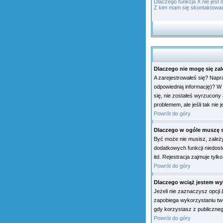
Dlaczego funkcja X nie jest
Z kim mam się skontaktowa
Dlaczego nie mogę się z
A zarejestrowałeś się? Napr
odpowiednią informację)? W 
się, nie zostałeś wyrzucony 
problemem, ale jeśli tak nie 
Powrót do góry
Dlaczego w ogóle muszę s
Być może nie musisz, zależy
dodatkowych funkcji niedost
itd. Rejestracja zajmuje tyl
Powrót do góry
Dlaczego wciąż jestem 
Jeżeli nie zaznaczysz opcji
zapobiega wykorzystaniu tw
gdy korzystasz z publicznego
Powrót do góry