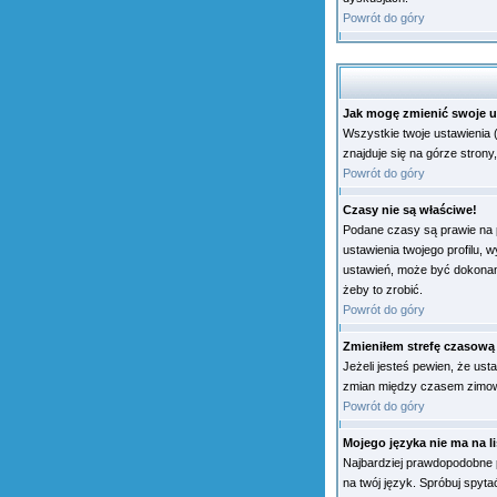
Powrót do góry
Jak mogę zmienić swoje u
Wszystkie twoje ustawienia 
znajduje się na górze strony
Powrót do góry
Czasy nie są właściwe!
Podane czasy są prawie na pe
ustawienia twojego profilu, 
ustawień, może być dokonana
żeby to zrobić.
Powrót do góry
Zmieniłem strefę czasową 
Jeżeli jesteś pewien, że us
zmian między czasem zimowy
Powrót do góry
Mojego języka nie ma na li
Najbardziej prawdopodobne p
na twój język. Spróbuj spyta