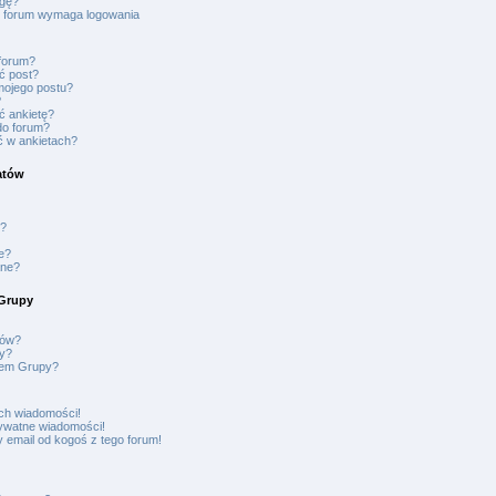
ngę?
l, forum wymaga logowania
forum?
ć post?
mojego postu?
?
ć ankietę?
do forum?
ć w ankietach?
atów
i?
e?
ane?
Grupy
ków?
y?
rem Grupy?
ch wiadomości!
rywatne wiadomości!
 email od kogoś z tego forum!