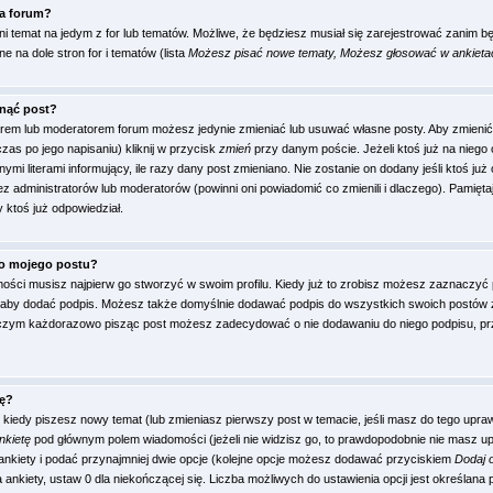
na forum?
dni temat na jedym z for lub tematów. Możliwe, że będziesz musiał się zarejestrować zanim 
e na dole stron for i tematów (lista
Możesz pisać nowe tematy, Możesz głosować w ankietach
nąć post?
atorem lub moderatorem forum możesz jedynie zmieniać lub usuwać własne posty. Aby zmienić
czas po jego napisaniu) kliknij w przycisk
zmień
przy danym poście. Jeżeli ktoś już na niego 
ymi literami informujący, ile razy dany post zmieniano. Nie zostanie on dodany jeśli ktoś już 
zez administratorów lub moderatorów (powinni oni powiadomić co zmienili i dlaczego). Pamięta
 ktoś już odpowiedział.
o mojego postu?
ości musisz najpierw go stworzyć w swoim profilu. Kiedy już to zrobisz możesz zaznaczyć
, aby dodać podpis. Możesz także domyślnie dodawać podpis do wszystkich swoich postów
y czym każdorazowo pisząc post możesz zadecydować o nie dodawaniu do niego podpisu, pr
tę?
, kiedy piszesz nowy temat (lub zmieniasz pierwszy post w temacie, jeśli masz do tego upra
nkietę
pod głównym polem wiadomości (jeżeli nie widzisz go, to prawdopodobnie nie masz u
ł ankiety i podać przynajmniej dwie opcje (kolejne opcje możesz dodawać przyciskiem
Dodaj 
ankiety, ustaw 0 dla niekończącej się. Liczba możliwych do ustawienia opcji jest określana 