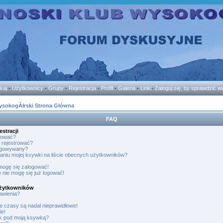
kaj
-
Użytkownicy
-
Grupy
-
Rejestracja
-
Profil
-
Galeria
-
Linki
-
Zaloguj się, by sprawdzić 
ysokogĂłrski Strona Główna
FAQ
stracji
gować?
 rejestrować?
logowywany?
aniu mojej ksywki na liście obecnych użytkowników?
 mogę się zalogować!
 nie mogę się już logować!
 Użytkowników
awienia?
e czasy są nadal nieprawidłowe!
ie!
ek pod moją ksywką?