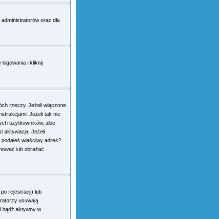
 administratorów oraz dla
ogowania i kliknij
óch rzeczy. Jeżeli włączone
strukcjami. Jeżeli tak nie
ych użytkowników, albo
t aktywacja. Jeżeli
że podałeś właściwy adres?
amować lub obrażać
o rejestracji) lub
tratorzy usuwają
 i bądź aktywny w