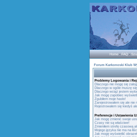
Home
-
FAQ
-
Szu
Forum Karkonoski Klub W
Problemy Logowania i Reje
Dlaczego nie mogę się zalo
Dlaczego w ogóle muszę się
Dlaczego wciąż jestem wy
Jak mogę zapobiec wyświetl
Zgubiłem moje hasło!
Zarejestrowałem się ale nie
Rejestrowałem się kiedyś ale
Preferencje i Ustawienia
Jak mogę zmienić swoje ust
Czasy nie są właściwe!
Zmieniłem strefę czasową al
Mojego języka nie ma na liśc
Jak mogę wyświetlić obraz