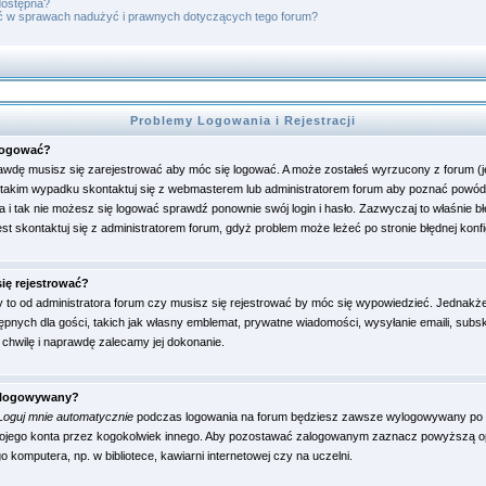
 dostępna?
ć w sprawach nadużyć i prawnych dotyczących tego forum?
Problemy Logowania i Rejestracji
alogować?
awdę musisz się zarejestrować aby móc się logować. A może zostałeś wyrzucony z forum (je
takim wypadku skontaktuj się z webmasterem lub administratorem forum aby poznać powód t
a i tak nie możesz się logować sprawdź ponownie swój login i hasło. Zazwyczaj to właśnie bł
jest skontaktuj się z administratorem forum, gdyż problem może leżeć po stronie błędnej konfi
ię rejestrować?
 to od administratora forum czy musisz się rejestrować by móc się wypowiedzieć. Jednakże 
ępnych dla gości, takich jak własny emblemat, prywatne wiadomości, wysyłanie emaili, sub
ko chwilę i naprawdę zalecamy jej dokonanie.
wylogowywany?
Loguj mnie automatycznie
podczas logowania na forum będziesz zawsze wylogowywany po
ojego konta przez kogokolwiek innego. Aby pozostawać zalogowanym zaznacz powyższą opcj
 komputera, np. w bibliotece, kawiarni internetowej czy na uczelni.