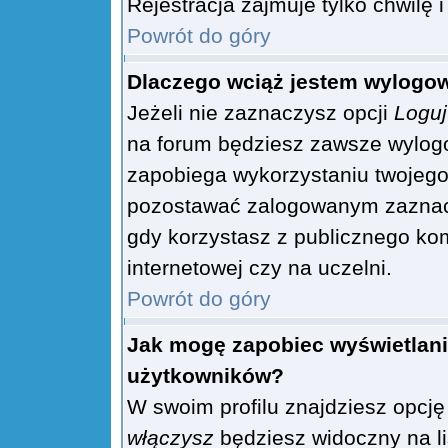
Rejestracja zajmuje tylko chwilę
Powrót do góry
Dlaczego wciąż jestem wylog
Jeżeli nie zaznaczysz opcji
Loguj
na forum będziesz zawsze wylo
zapobiega wykorzystaniu twojego
pozostawać zalogowanym zaznacz 
gdy korzystasz z publicznego kom
internetowej czy na uczelni.
Powrót do góry
Jak mogę zapobiec wyświetlani
użytkowników?
W swoim profilu znajdziesz opcj
włączysz
będziesz widoczny na liś