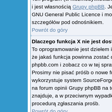
i jest własnością
Grupy phpBB
. J
GNU General Public Licence i mo
szczegółów pod odnośnikiem.
Powrót do góry
Dlaczego funkcja X nie jest do
To oprogramowanie jest dziełem i
że jakaś funkcja powinna zostać
phpbb.com i zobacz co w tej sp
Prosimy nie pisać próśb o nowe 
wykorzystuje system SourceForge
na forum opinii Grupy phpBB na te
znajduje, a w przeciwnym wypad
procedurą zgłaszania prośb.
Powrót do góry