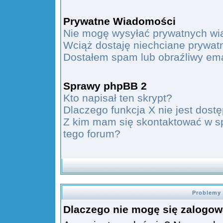
Prywatne Wiadomości
Nie mogę wysyłać prywatnych wi
Wciąż dostaję niechciane prywat
Dostałem spam lub obraźliwy ema
Sprawy phpBB 2
Kto napisał ten skrypt?
Dlaczego funkcja X nie jest dost
Z kim mam się skontaktować w s
tego forum?
Problemy 
Dlaczego nie mogę się zalogo