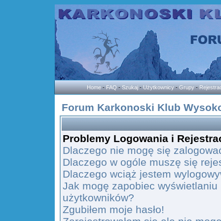
Home
-
FAQ
-
Szukaj
-
Użytkownicy
-
Grupy
-
Rejestra
Forum Karkonoski Klub Wysoko
Problemy Logowania i Rejestrac
Dlaczego nie mogę się zalogowa
Dlaczego w ogóle muszę się reje
Dlaczego wciąż jestem wylogow
Jak mogę zapobiec wyświetlaniu 
użytkowników?
Zgubiłem moje hasło!