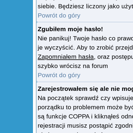
siebie. Będziesz liczony jako uży
Powrót do góry
Zgubiłem moje hasło!
Nie panikuj! Twoje hasło co pra
je wyczyścić. Aby to zrobić przejd
Zapomniałem hasła
, oraz postęp
szybko wrócisz na forum
Powrót do góry
Zarejestrowałem się ale nie mo
Na początek sprawdź czy wpisujes
porządku to problemem może być 
są funkcje COPPA i kliknąłeś od
rejestracji musisz postąpić zgodn