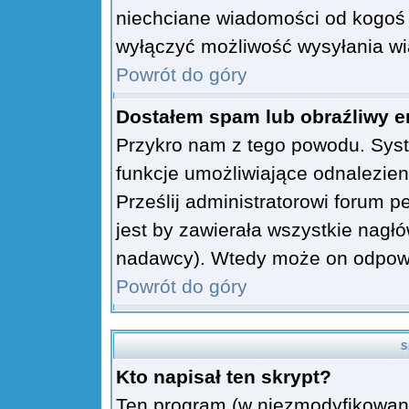
niechciane wiadomości od kogoś 
wyłączyć możliwość wysyłania w
Powrót do góry
Dostałem spam lub obraźliwy e
Przykro nam z tego powodu. Syst
funkcje umożliwiające odnalezieni
Prześlij administratorowi forum p
jest by zawierała wszystkie nagłó
nadawcy). Wtedy może on odpowi
Powrót do góry
S
Kto napisał ten skrypt?
Ten program (w niezmodyfikowane