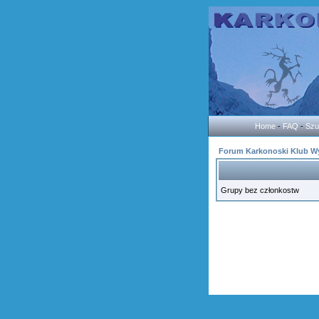
Home
-
FAQ
-
Szu
Forum Karkonoski Klub W
Grupy bez członkostw