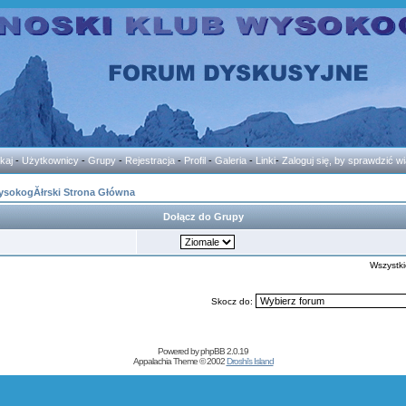
kaj
-
Użytkownicy
-
Grupy
-
Rejestracja
-
Profil
-
Galeria
-
Linki
-
Zaloguj się, by sprawdzić 
ysokogĂłrski Strona Główna
Dołącz do Grupy
Wszystki
Skocz do:
Powered by
phpBB
2.0.19
Appalachia Theme © 2002
Droshi's Island