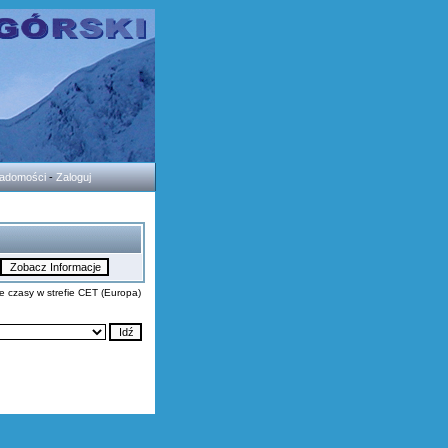
wiadomości
-
Zaloguj
e czasy w strefie CET (Europa)