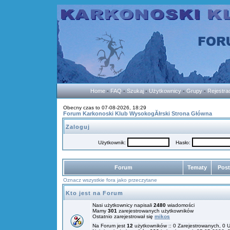
Home
-
FAQ
-
Szukaj
-
Użytkownicy
-
Grupy
-
Rejestra
Obecny czas to 07-08-2026, 18:29
Forum Karkonoski Klub WysokogĂłrski Strona Główna
Zaloguj
Użytkownik:
Hasło:
Forum
Tematy
Pos
Oznacz wszystkie fora jako przeczytane
Kto jest na Forum
Nasi użytkownicy napisali
2480
wiadomości
Mamy
301
zarejestrowanych użytkowników
Ostatnio zarejestrował się
mikos
Na Forum jest
12
użytkowników :: 0 Zarejestrowanych, 0 U