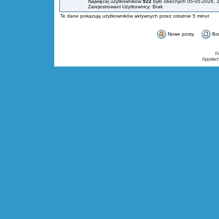
Najwięcej użytkowników
922
było obecnych 05-05-2026, 
Zarejestrowani Użytkownicy: Brak
Te dane pokazują użytkowników aktywnych przez ostatnie 5 minut
Nowe posty
Br
P
Appalac