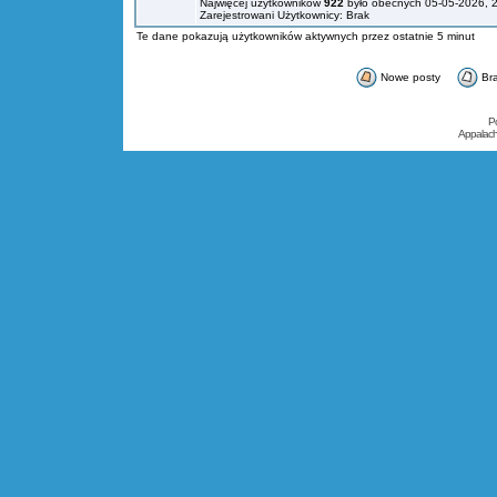
Najwięcej użytkowników
922
było obecnych 05-05-2026, 
Zarejestrowani Użytkownicy: Brak
Te dane pokazują użytkowników aktywnych przez ostatnie 5 minut
Nowe posty
Br
P
Appalac