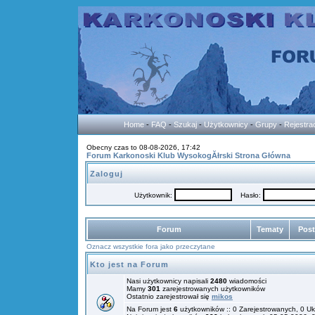
Home
-
FAQ
-
Szukaj
-
Użytkownicy
-
Grupy
-
Rejestra
Obecny czas to 08-08-2026, 17:42
Forum Karkonoski Klub WysokogĂłrski Strona Główna
Zaloguj
Użytkownik:
Hasło:
Forum
Tematy
Pos
Oznacz wszystkie fora jako przeczytane
Kto jest na Forum
Nasi użytkownicy napisali
2480
wiadomości
Mamy
301
zarejestrowanych użytkowników
Ostatnio zarejestrował się
mikos
Na Forum jest
6
użytkowników :: 0 Zarejestrowanych, 0 Uk