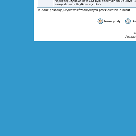
Najwięcej użytkowników
922
było obecnych 05-05-2026, 
Zarejestrowani Użytkownicy: Brak
Te dane pokazują użytkowników aktywnych przez ostatnie 5 minut
Nowe posty
Br
P
Appalac