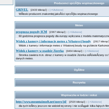
Producenci sprzĂŞtu wspinaczkowego
GRIVEL
[2433 kliknięć] ::
[->Ulubione]
WÂłoski producent znakomitej jakoÂści sprzĂŞtu wspinaczkowego
Meteo
prognoza pogody ICM
[2367 kliknięć] ::
[->Ulubione]
60 godzinna prognoza pogody dla europy wyliczana z modelu matematycz
Widok z kamery i informacje meteo z Vrbatovej boudy
[2917 kliknięć]
Widok z kamery i informacje meteo z Vrbatovej boudy na grzbiecie Karkon
Widok z kamery w osadzie Jizerka
[3404 kliknięć] ::
[->Ulubione]
Stronka zawiera m.in. obraz z kamery w osadzie Jizerka odÂświeÂżany co 5 
danych meteo.
OgĂłlne
Rozrywka
Wspinaczka w lodzie i mikst
http://www.mountainsoft.net/users/jd/
[2520 kliknięć] ::
[->Ulubione]
dla tych ktĂłrzy jeszcze nie widzieli tej strony i nie sciÂągali- kilka fajnych fil