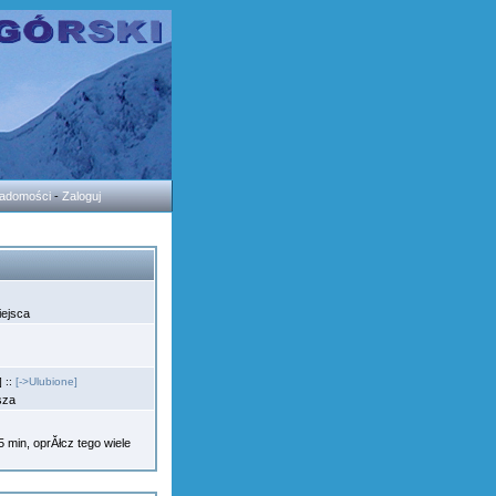
wiadomości
-
Zaloguj
iejsca
 ::
[->Ulubione]
osza
min, oprĂłcz tego wiele