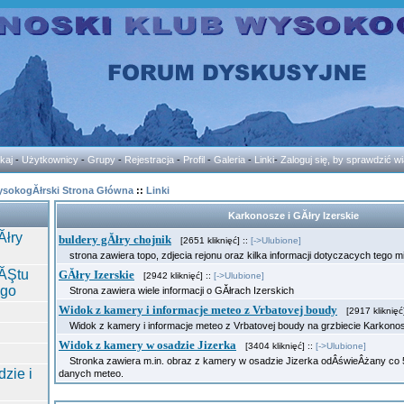
kaj
-
Użytkownicy
-
Grupy
-
Rejestracja
-
Profil
-
Galeria
-
Linki
-
Zaloguj się, by sprawdzić 
ysokogĂłrski Strona Główna
::
Linki
Karkonosze i GĂłry Izerskie
Ăłry
buldery gĂłry chojnik
[2651 kliknięć] ::
[->Ulubione]
strona zawiera topo, zdjecia rejonu oraz kilka informacji dotyczacych tego m
ĂŞtu
GĂłry Izerskie
[2942 kliknięć] ::
[->Ulubione]
ego
Strona zawiera wiele informacji o GĂłrach Izerskich
Widok z kamery i informacje meteo z Vrbatovej boudy
[2917 kliknięć]
Widok z kamery i informacje meteo z Vrbatovej boudy na grzbiecie Karkon
Widok z kamery w osadzie Jizerka
[3404 kliknięć] ::
[->Ulubione]
Stronka zawiera m.in. obraz z kamery w osadzie Jizerka odÂświeÂżany co 5 
zie i
danych meteo.