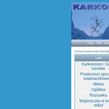
Home
-
FAQ
-
Szu
Forum Karkonoski Klub W
Linki
Karkonosze i G
Izerskie
Producenci sprz
wspinaczkow
Meteo
OgĂłlne
Rozrywka
Wspinaczka w lod
mikst