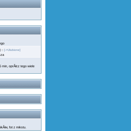
nego
 ::
[->Ulubione]
osza
min, oprĂłcz tego wiele
mikĂłw, fot z mikstu.