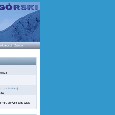
wiadomości
-
Zaloguj
iejsca
 ::
[->Ulubione]
osza
min, oprĂłcz tego wiele