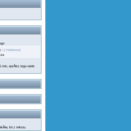
nego
 ::
[->Ulubione]
osza
min, oprĂłcz tego wiele
mikĂłw, fot z mikstu.