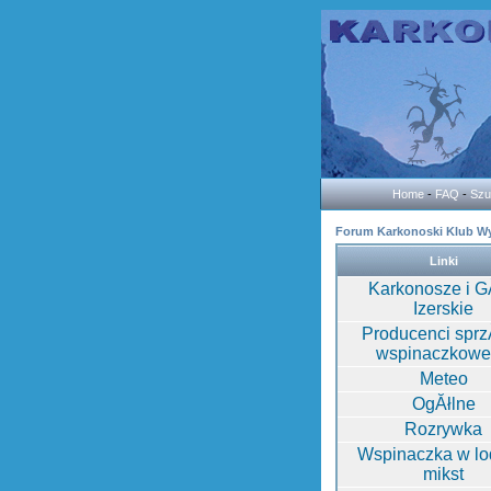
Home
-
FAQ
-
Szu
Forum Karkonoski Klub W
Linki
Karkonosze i G
Izerskie
Producenci sprz
wspinaczkow
Meteo
OgĂłlne
Rozrywka
Wspinaczka w lod
mikst