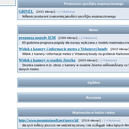
Producenci sprzĂŞtu wspinaczkowego
GRIVEL
[2431 kliknięć] ::
[->Ulubione]
WÂłoski producent znakomitej jakoÂści sprzĂŞtu wspinaczkowego
Meteo
prognoza pogody ICM
[2366 kliknięć] ::
[->Ulubione]
60 godzinna prognoza pogody dla europy wyliczana z modelu matematycz
Widok z kamery i informacje meteo z Vrbatovej boudy
[2915 kliknięć]
Widok z kamery i informacje meteo z Vrbatovej boudy na grzbiecie Karkon
Widok z kamery w osadzie Jizerka
[3403 kliknięć] ::
[->Ulubione]
Stronka zawiera m.in. obraz z kamery w osadzie Jizerka odÂświeÂżany co 5 
danych meteo.
OgĂłlne
Rozrywka
Wspinaczka w lodzie i mikst
http://www.mountainsoft.net/users/jd/
[2519 kliknięć] ::
[->Ulubione]
dla tych ktĂłrzy jeszcze nie widzieli tej strony i nie sciÂągali- kilka fajnych fil