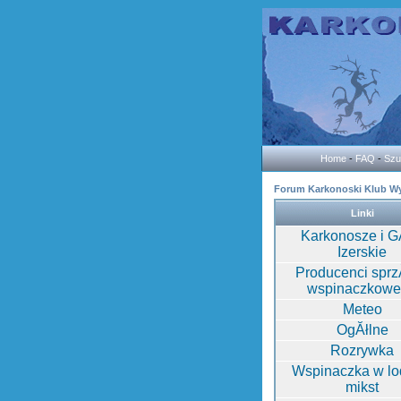
Home
-
FAQ
-
Szu
Forum Karkonoski Klub W
Linki
Karkonosze i G
Izerskie
Producenci sprz
wspinaczkow
Meteo
OgĂłlne
Rozrywka
Wspinaczka w lod
mikst