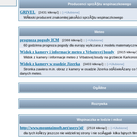
Producenci sprzĂŞtu wspinaczkowego
GRIVEL
[2431 kliknięć] ::
[->Ulubione]
WÂłoski producent znakomitej jakoÂści sprzĂŞtu wspinaczkowego
Meteo
prognoza pogody ICM
[2366 kliknięć] ::
[->Ulubione]
60 godzinna prognoza pogody dla europy wyliczana z modelu matematycz
Widok z kamery i informacje meteo z Vrbatovej boudy
[2915 kliknięć]
Widok z kamery i informacje meteo z Vrbatovej boudy na grzbiecie Karkon
Widok z kamery w osadzie Jizerka
[3403 kliknięć] ::
[->Ulubione]
Stronka zawiera m.in. obraz z kamery w osadzie Jizerka odÂświeÂżany co 5 
danych meteo.
OgĂłlne
Rozrywka
Wspinaczka w lodzie i mikst
http://www.mountainsoft.net/users/jd/
[2518 kliknięć] ::
[->Ulubione]
dla tych ktĂłrzy jeszcze nie widzieli tej strony i nie sciÂągali- kilka fajnych fil