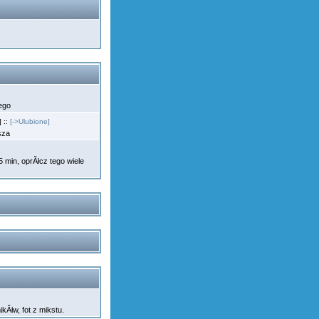
nego
 ::
[->Ulubione]
osza
min, oprĂłcz tego wiele
mikĂłw, fot z mikstu.