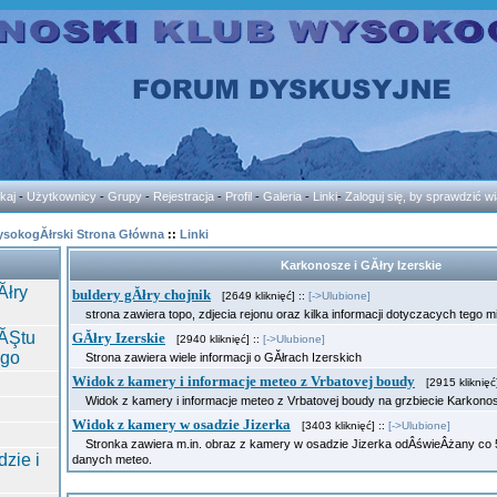
kaj
-
Użytkownicy
-
Grupy
-
Rejestracja
-
Profil
-
Galeria
-
Linki
-
Zaloguj się, by sprawdzić 
ysokogĂłrski Strona Główna
::
Linki
Karkonosze i GĂłry Izerskie
Ăłry
buldery gĂłry chojnik
[2649 kliknięć] ::
[->Ulubione]
strona zawiera topo, zdjecia rejonu oraz kilka informacji dotyczacych tego m
ĂŞtu
GĂłry Izerskie
[2940 kliknięć] ::
[->Ulubione]
ego
Strona zawiera wiele informacji o GĂłrach Izerskich
Widok z kamery i informacje meteo z Vrbatovej boudy
[2915 kliknięć]
Widok z kamery i informacje meteo z Vrbatovej boudy na grzbiecie Karkon
Widok z kamery w osadzie Jizerka
[3403 kliknięć] ::
[->Ulubione]
Stronka zawiera m.in. obraz z kamery w osadzie Jizerka odÂświeÂżany co 5 
zie i
danych meteo.