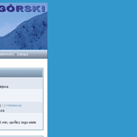
wiadomości
-
Zaloguj
iejsca
 ::
[->Ulubione]
osza
min, oprĂłcz tego wiele