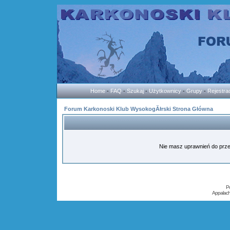
Home
-
FAQ
-
Szukaj
-
Użytkownicy
-
Grupy
-
Rejestra
Forum Karkonoski Klub WysokogĂłrski Strona Główna
Nie masz uprawnień do przes
P
Appalac