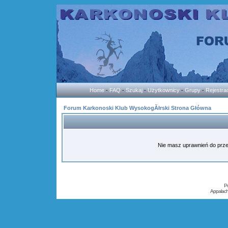
Home
-
FAQ
-
Szukaj
-
Użytkownicy
-
Grupy
-
Rejestra
Forum Karkonoski Klub WysokogĂłrski Strona Główna
Nie masz uprawnień do przes
P
Appalac