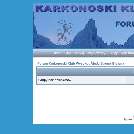
Home
-
FAQ
-
Szukaj
-
Użytkownicy
-
Grupy
-
Rejestra
Forum Karkonoski Klub WysokogĂłrski Strona Główna
Grupy bez członkostw
P
Appalac