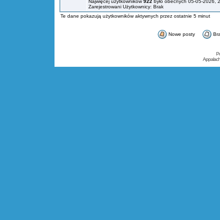
Najwięcej użytkowników
922
było obecnych 05-05-2026, 
Zarejestrowani Użytkownicy: Brak
Te dane pokazują użytkowników aktywnych przez ostatnie 5 minut
Nowe posty
Br
P
Appalac