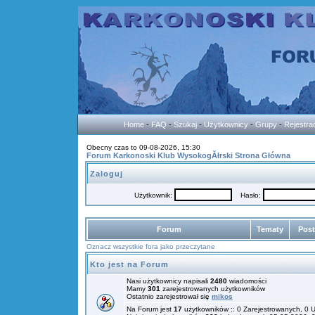
Home
-
FAQ
-
Szukaj
-
Użytkownicy
-
Grupy
-
Rejestra
Obecny czas to 09-08-2026, 15:30
Forum Karkonoski Klub WysokogĂłrski Strona Główna
Zaloguj
Użytkownik:
Hasło:
Forum
Tematy
Pos
Oznacz wszystkie fora jako przeczytane
Kto jest na Forum
Nasi użytkownicy napisali
2480
wiadomości
Mamy
301
zarejestrowanych użytkowników
Ostatnio zarejestrował się
mikos
Na Forum jest
17
użytkowników :: 0 Zarejestrowanych, 0 U