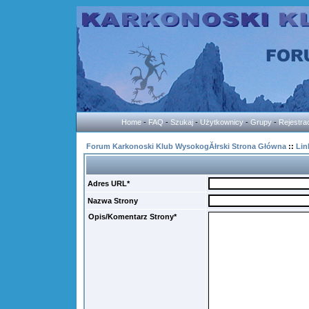
Home
-
FAQ
-
Szukaj
-
Użytkownicy
-
Grupy
-
Rejestra
Forum Karkonoski Klub WysokogĂłrski Strona Główna
::
Lin
Adres URL*
Nazwa Strony
Opis/Komentarz Strony*