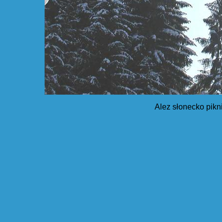
Alez słonecko pikn