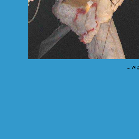
... wi